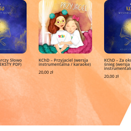
rczy Słowo
KChD – Przyjaciel (wersja
KChD – Za o
EKSTY PDF)
instrumentalna / karaoke)
śnieg (wersja
instrumental
20,00
zł
20,00
zł