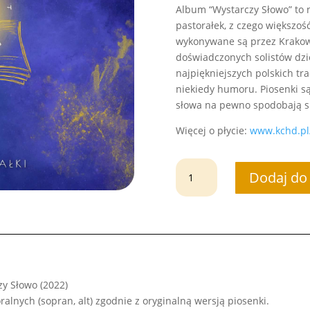
Album “Wystarczy Słowo” to 
pastorałek, z czego większość
wykonywane są przez Krakow
doświadczonych solistów dzi
najpiękniejszych polskich tr
niekiedy humoru. Piosenki s
słowa na pewno spodobają si
Więcej o płycie:
www.kchd.pl
ilość
Dodaj do
KChD
-
W
niebie
dziś
usłyszą
nas
y Słowo (2022)
(NUTY
óralnych (sopran, alt) zgodnie z oryginalną wersją piosenki.
PDF)