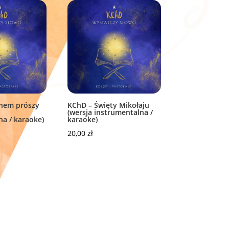
knem prószy
KChD – Święty Mikołaju
(wersja instrumentalna /
na / karaoke)
karaoke)
20,00
zł