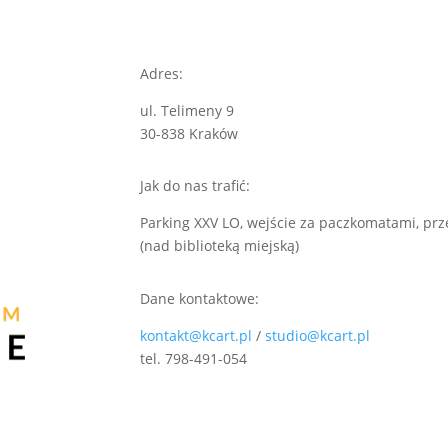
Adres:
ul. Telimeny 9
30-838 Kraków
Jak do nas trafić:
Parking XXV LO, wejście za paczkomatami, prze
(nad biblioteką miejską)
Dane kontaktowe:
kontakt@kcart.pl
/
studio@kcart.pl
tel. 798-491-054