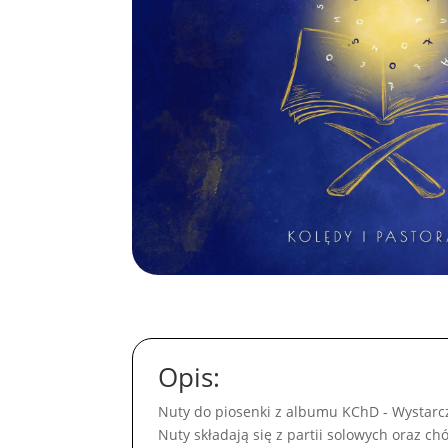
Opis:
Nuty do piosenki z albumu KChD - Wystarcz
Nuty składają się z partii solowych oraz ch