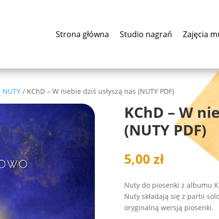
Strona główna
Studio nagrań
Zajęcia m
- NUTY
/ KChD – W niebie dziś usłyszą nas (NUTY PDF)
KChD – W nie
(NUTY PDF)
5,00
zł
Nuty do piosenki z albumu K
Nuty składają się z partii so
oryginalną wersją piosenki.