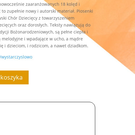
nowocześnie zaaranżowanych 18 kolęd i
 to zupełnie nowy i autorski materiał. Piosenki
ski Chór Dziecięcy z towarzyszeniem
ecięcych oraz dorosłych. Teksty nawiązują do
adycji Bożonarodzeniowych, są pełne ciepła i
ą melodyjne i wpadające w ucho, a mądre
ę i dzieciom, i rodzicom, a nawet dziadkom.
/wystarczyslowo
 koszyka