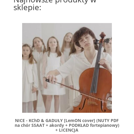
sklepie:
NICE - KChD & GADUŁY [LemON cover] (NUTY PDF
na chór SSAAT + akordy + PODKŁAD fortepianowy)
+ LICENCJA