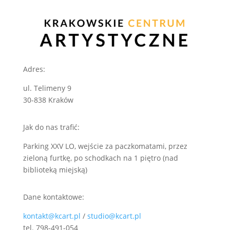
Adres:
ul. Telimeny 9
30-838 Kraków
Jak do nas trafić:
Parking XXV LO, wejście za paczkomatami, przez
zieloną furtkę, po schodkach na 1 piętro (nad
biblioteką miejską)
Dane kontaktowe:
kontakt@kcart.pl
/
studio@kcart.pl
tel. 798-491-054