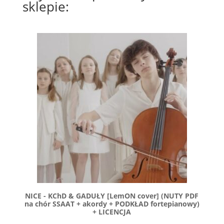
sklepie:
NICE - KChD & GADUŁY [LemON cover] (NUTY PDF
na chór SSAAT + akordy + PODKŁAD fortepianowy)
+ LICENCJA